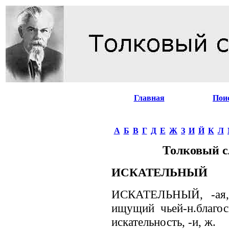
Главная
Пои
А
Б
В
Г
Д
Е
Ж
З
И
Й
К
Л
Толковый с
ИСКАТЕЛЬНЫЙ
ИСКАТЕЛЬНЫЙ, -ая, -
ищущий чьей-н.благоск
искательность, -и, ж.