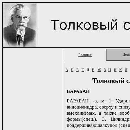
Пои
Главная
А
Б
В
Г
Д
Е
Ж
З
И
Й
К
Л
Толковый с
БАРАБАН
БАРАБАН, -а, м. 1. Удар
видецилиндра, сверху и снизу
вмеханизмах, а также вооб
формы(спец.). 3. Цилинд
поддерживающаякупол (спец.).