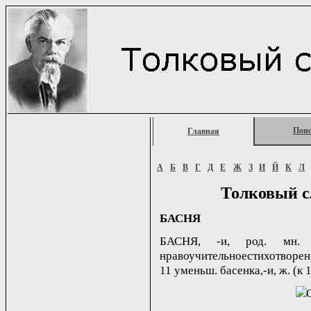
Пои
Главная
А
Б
В
Г
Д
Е
Ж
З
И
Й
К
Л
Толковый с
БАСНЯ
БАСНЯ, -и, род. мн. -
нравоучительноестихотворени
11 уменьш. басенка,-и, ж. (к 1 