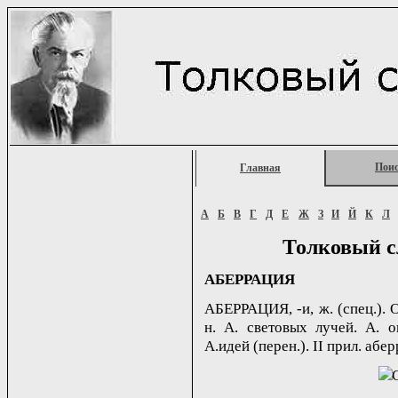
Пои
Главная
А
Б
В
Г
Д
Е
Ж
З
И
Й
К
Л
Толковый с
АБЕРРАЦИЯ
АБЕРРАЦИЯ, -и, ж. (спец.). 
н. А. световых лучей. А. 
А.идей (перен.). II прил. абер