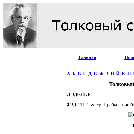
Главная
Пои
А
Б
В
Г
Д
Е
Ж
З
И
Й
К
Л
Толковый
БЕЗДЕЛЬЕ
БЕЗДЕЛЬЕ, -я, ср. Пребывание бе