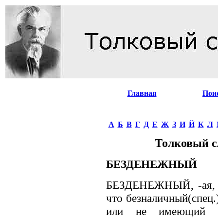
Главная
Пои
А
Б
В
Г
Д
Е
Ж
З
И
Й
К
Л
Толковый с
БЕЗДЕНЕЖНЫЙ
БЕЗДЕНЕЖНЫЙ, -ая, -о
что безналичный(спец.
или не имеющий их