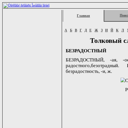
Поис
Главная
А
Б
В
Г
Д
Е
Ж
З
И
Й
К
Л
Толковый с
БЕЗРАДОСТНЫЙ
БЕЗРАДОСТНЫЙ, -ая, -о
радостного,безотрадный.
безрадостность, -и, ж.
Р