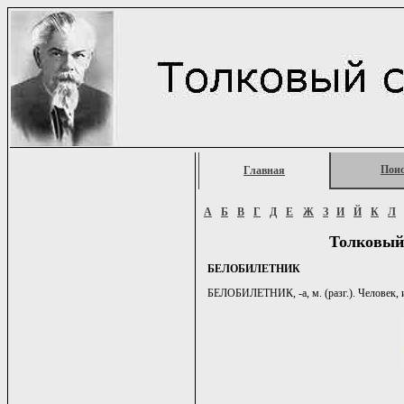
Пои
Главная
А
Б
В
Г
Д
Е
Ж
З
И
Й
К
Л
Толковый
БЕЛОБИЛЕТНИК
БЕЛОБИЛЕТНИК, -а, м. (разг.). Человек,