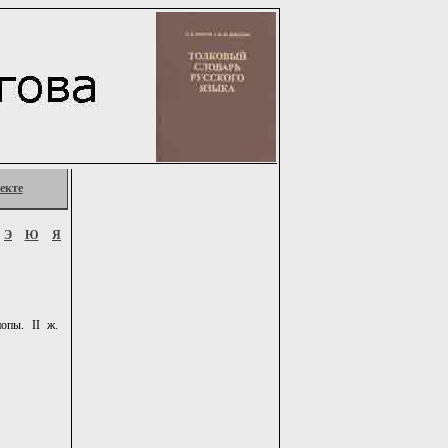
екте
Э
Ю
Я
опы. II ж.