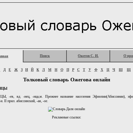
Поиск
Ожегов С. И.
О про
авная
Г
Д
Е
Ж
З
И
Й
К
Л
М
Н
О
П
Р
С
Т
У
Ф
Х
Ц
Ч
Ш
Щ
Толковый словарь Ожегова онлайн
НЦЫ
, -ев, вд. -нец, -нца,м. Прежнее название населения Эфиопии(Абиссинии), эфи
и. II прил. абиссинский, -ая, -ое.
Рекламные ссылки: