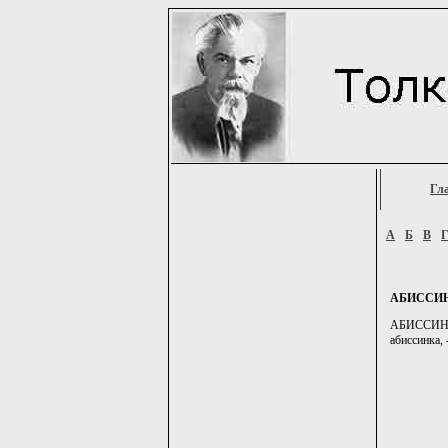
Гл
А
Б
В
АБИССИ
АБИССИНЦЫ
абиссинка, -