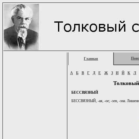
Пои
Главная
А
Б
В
Г
Д
Е
Ж
З
И
Й
К
Л
Толковый
БЕССВЯЗНЫЙ
БЕССВЯЗНЫЙ, -ая, -ое; -зен, -зна. Лишенны