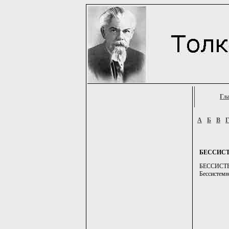
Гл
А
Б
В
БЕССИС
БЕССИСТЕМН
Бессистемно