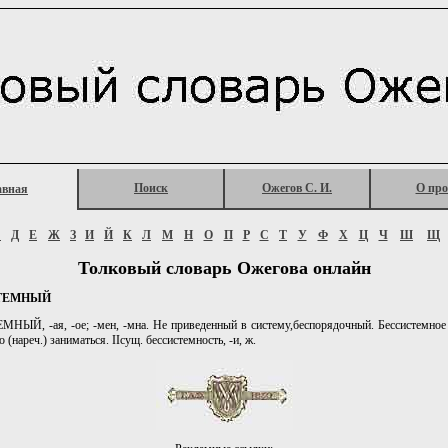
Поиск
Ожегов С. И.
О про
авная
Г
Д
Е
Ж
З
И
Й
К
Л
М
Н
О
П
Р
С
Т
У
Ф
Х
Ц
Ч
Ш
Щ
Толковый словарь Ожегова онлайн
ТЕМНЫЙ
ЫЙ, -ая, -ое; -мен, -мна. Не приведенный в систему,беспорядочный. Бессистемное
 (нареч.) заниматься. IIсущ. бессистемность, -и, ж.