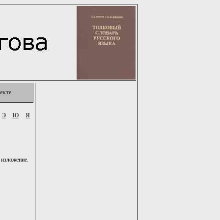
екте
Э
Ю
Я
 изложение.