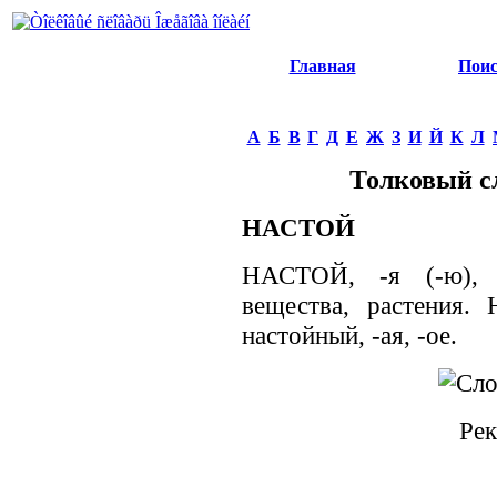
Главная
Пои
А
Б
В
Г
Д
Е
Ж
З
И
Й
К
Л
Толковый с
НАСТОЙ
НАСТОЙ, -я (-ю), м
вещества, растения.
настойный, -ая, -ое.
Рек