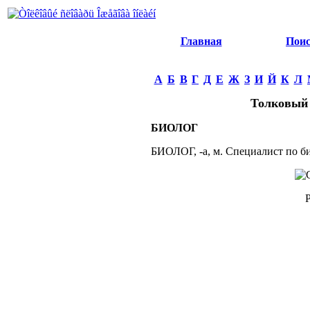
Главная
Пои
А
Б
В
Г
Д
Е
Ж
З
И
Й
К
Л
Толковый 
БИОЛОГ
БИОЛОГ, -а, м. Специалист по б