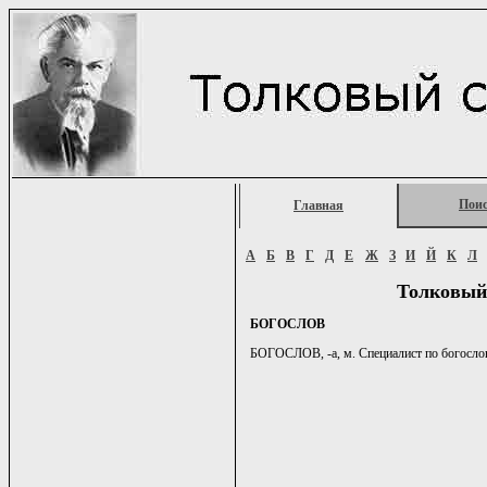
Пои
Главная
А
Б
В
Г
Д
Е
Ж
З
И
Й
К
Л
Толковый
БОГОСЛОВ
БОГОСЛОВ, -а, м. Специалист по богосло