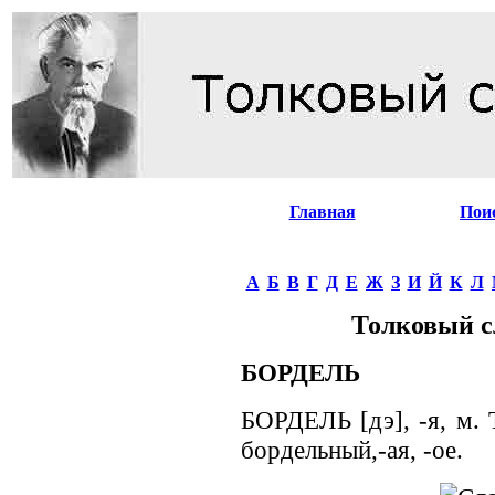
Главная
Пои
А
Б
В
Г
Д
Е
Ж
З
И
Й
К
Л
Толковый с
БОРДЕЛЬ
БОРДЕЛЬ [дэ], -я, м. 
бордельный,-ая, -ое.