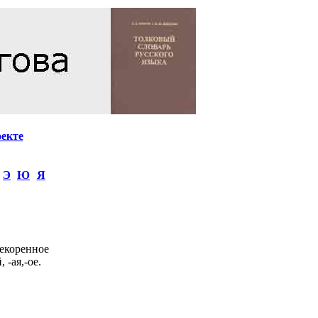
оекте
Э
Ю
Я
екоренное
 -ая,-ое.