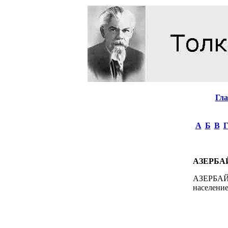
Гл
А
Б
В
АЗЕРБ
АЗЕРБАЙД
население