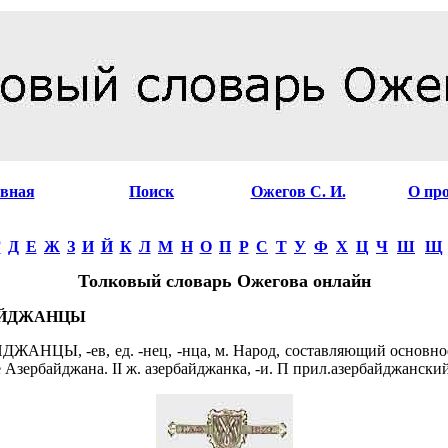
авная
Поиск
Ожегов С. И.
О пр
Г
Д
Е
Ж
З
И
Й
К
Л
М
Н
О
П
Р
С
Т
У
Ф
Х
Ц
Ч
Ш
Щ
Толковый словарь Ожегова онлайн
АЙДЖАНЦЫ
ЖАНЦЫ, -ев, ед. -нец, -нца, м. Народ, составляющий основно
 Азербайджана. II ж. азербайджанка, -и. П прил.азербайджанский,