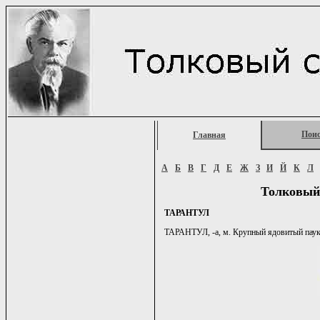
Пои
Главная
А
Б
В
Г
Д
Е
Ж
З
И
Й
К
Л
Толковый
ТАРАНТУЛ
ТАРАНТУЛ, -а, м. Крупный ядовитый паук