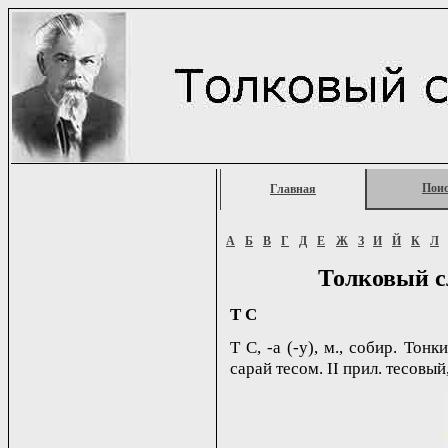
Пои
Главная
А
Б
В
Г
Д
Е
Ж
З
И
Й
К
Л
Толковый с
Т С
Т С, -а (-у), м., собир. То
сарай тесом. II прил. тесовый,