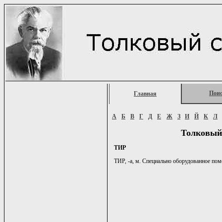
Пои
Главная
А
Б
В
Г
Д
Е
Ж
З
И
Й
К
Л
Толковый
ТИР
ТИР, -а, м. Специально оборудованное по