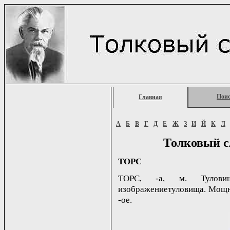
Пои
Главная
А
Б
В
Г
Д
Е
Ж
З
И
Й
К
Л
Толковый с
ТОРС
ТОРС, -а, м. Туловищ
изображениетуловища. Мощный
-ое.