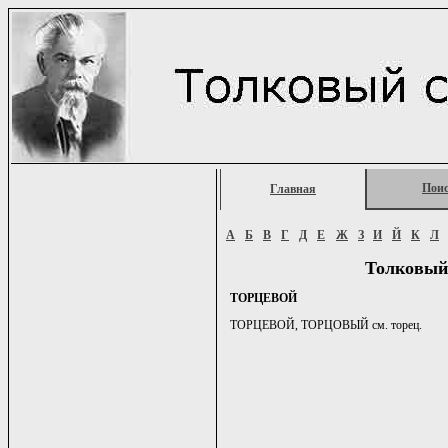
Пои
Главная
А
Б
В
Г
Д
Е
Ж
З
И
Й
К
Л
Толковый
ТОРЦЕВОЙ
ТОРЦЕВОЙ, ТОРЦОВЫЙ см. торец.