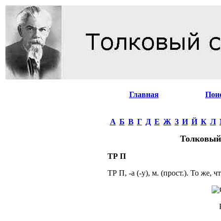
Главная
Пои
А
Б
В
Г
Д
Е
Ж
З
И
Й
К
Л
Толковый
ТР П
ТР П, -а (-у), м. (прост.). То же, 