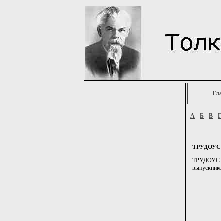
Гл
А
Б
В
ТРУДОУС
ТРУДОУСТР
выпускников