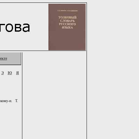
екте
Э
Ю
Я
кому-н. Т.