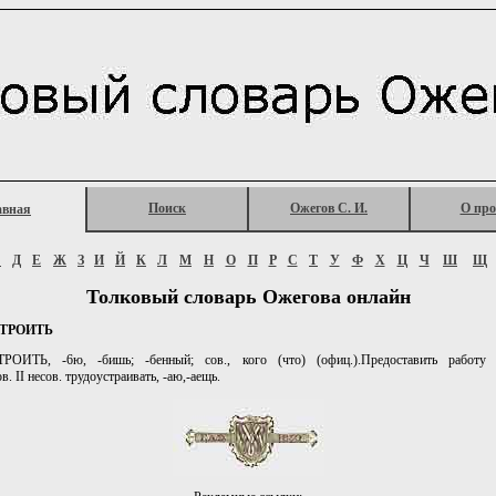
Поиск
Ожегов С. И.
О про
авная
Г
Д
Е
Ж
З
И
Й
К
Л
М
Н
О
П
Р
С
Т
У
Ф
Х
Ц
Ч
Ш
Щ
Толковый словарь Ожегова онлайн
ТРОИТЬ
ОИТЬ, -6ю, -бишь; -бенный; сов., кого (что) (офиц.).Предоставить работу 
. II несов. трудоустраивать, -аю,-аещь.