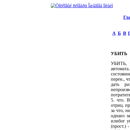
Гл
А
Б
В
УБИТЬ
УБИТЬ, у
автомата.
состояни
перен., ч
дать ра
непроизв
потратить
5. что. В
отриц. пр
за что, н
однаиз з
илибог у
(прост.)