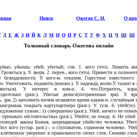
авная
Поиск
Ожегов С. И.
О про
Г
Д
Е
Ж
З
И
Й
К
Л
М
Н
О
П
Р
С
Т
У
Ф
Х
Ц
Ч
Ш
Щ
Толковый словарь Ожегова онлайн
бью, убьешь; убей; убитый; сов. 1. кого (что). Лишить жи
 Грозиться у, У. зверя. 2. перен., кого (что). Привести в полноео
е безнадежности. У. кого-м. отказом. Горестное известиеего 
то. Уничтожить, подавить (книжн.). У. надежду, волю.У. талант в 
звиться). У. интерес в ком-н. 4. что.Потратить, израс
одительно (разг.). Убитые деньги(потраченные зря). У. в
, зря; 2) заполнить ничем незанятое время каким-н. случайным 
ыигрывая, покрыть картупартнера (разг.). У. туза. 6. убей(те)
едложении сознач.: 1) совершенно (разг.). Убей, ничего не пони
и прикаких обстоятельствах (разг.). Убейте, не поеду. 4- Не убий 
аповедей закона Божия, запрещающая убийство человека. Уби
бил кого (устар. разг.) - о глуповатом, странном человеке. Убе
 - клятвенное уверение в правильности своих слов. Своими глаз