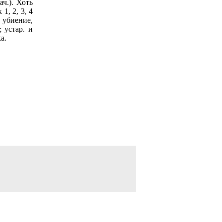
ач.). Хоть
1, 2, 3, 4
), убиение,
; устар. и
а.