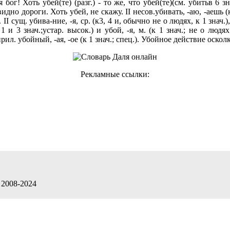
 бог! Хоть убей(те) (разг.) - то же, что убей(те)(см. убитьв 6 зн
видно дороги. Хоть убей, не скажу. II несов.убивать, -аю, -аешь (к 
. II сущ. убива-ние, -я, ср. (к3, 4 и, обычно не о людях, к 1 знач.
к 1 и 3 знач.;устар. высок.) и убой, -я, м. (к 1 знач.; не о людях
Iприл. убойный, -ая, -ое (к 1 знач.; спец.). Убойное действие осколк
Рекламные ссылки:
 2008-2024