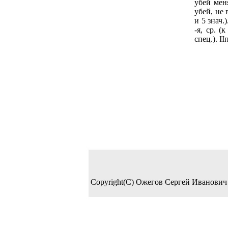
убей меня
убей, не 
и 5 знач.)
-я, ср. (
спец.). I
Copyright(C) Ожегов Сергей Иванович