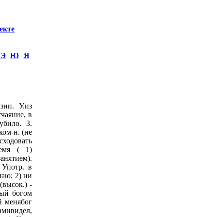
екте
Э
Ю
Я
зни. У.из
тчаяние, в
убило. 3.
ком-н. (не
ходовать
ремя ( 1)
занятием).
. Употр. в
маю; 2) ни
(высок.) -
тый богом
й менябог
амивидел,