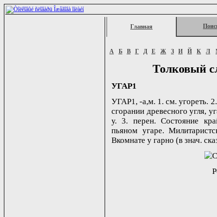
Поис
Главная
А
Б
В
Г
Д
Е
Ж
З
И
Й
К
Л
Толковый с
УГАР1
УГАР1, -а,м. 1. см. угореть
сгорании древесного угля, уг
у. 3. перен. Состояние кр
пьяном угаре. Милитаристски
Вкомнате у гарно (в знач. сказ
Р