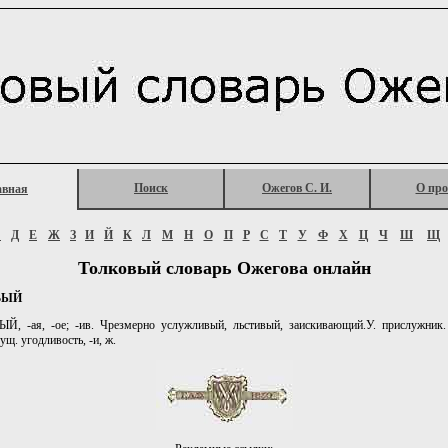
Поиск
Ожегов С. И.
О про
авная
Г
Д
Е
Ж
З
И
Й
К
Л
М
Н
О
П
Р
С
Т
У
Ф
Х
Ц
Ч
Ш
Щ
Толковый словарь Ожегова онлайн
ВЫЙ
, -ая, -ое; -ив. Чрезмерно услужливый, льстивый, заискивающий.У. прислужник.
сущ. угодливость, -и, ж.