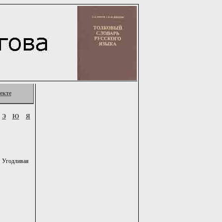
екте
Э
Ю
Я
 Угодливая