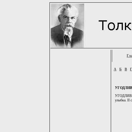
Гл
А
Б
В
УГОДЛИ
УГОДЛИВЫЙ
улыбка. II 