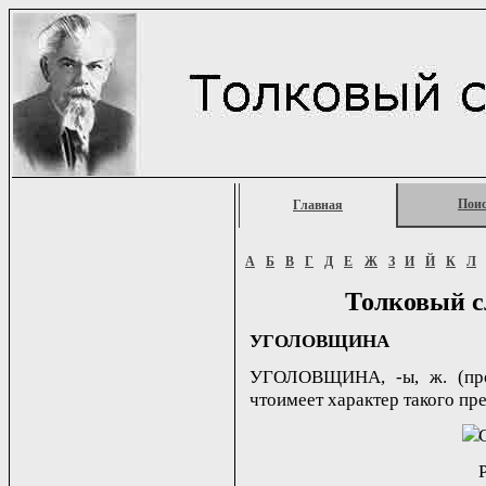
Пои
Главная
А
Б
В
Г
Д
Е
Ж
З
И
Й
К
Л
Толковый с
УГОЛОВЩИНА
УГОЛОВЩИНА, -ы, ж. (прост
чтоимеет характер такого пр