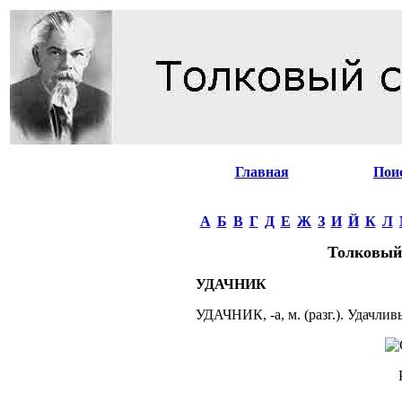
Главная
Пои
А
Б
В
Г
Д
Е
Ж
З
И
Й
К
Л
Толковый
УДАЧНИК
УДАЧНИК, -а, м. (разг.). Удачливы