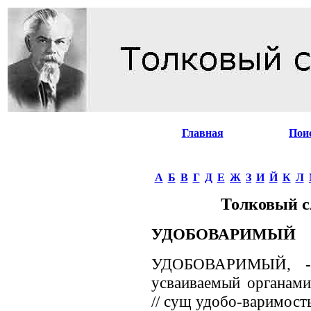
Главная
Пои
А
Б
В
Г
Д
Е
Ж
З
И
Й
К
Л
Толковый с
УДОБОВАРИМЫЙ
УДОБОВАРИМЫЙ, -а
усваиваемый органами
// сущ удобо-варимость,