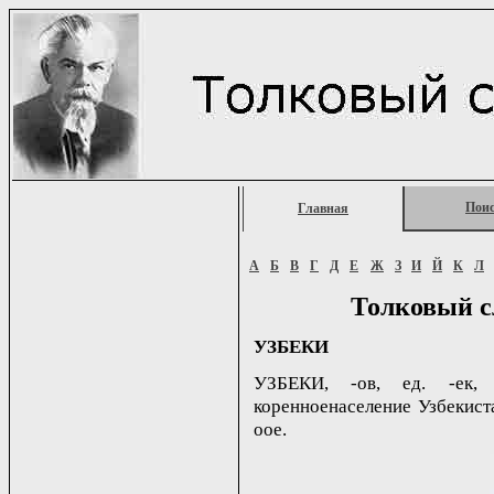
Пои
Главная
А
Б
В
Г
Д
Е
Ж
З
И
Й
К
Л
Толковый с
УЗБЕКИ
УЗБЕКИ, -ов, ед. -ек, 
коренноенаселение Узбекистан
oое.