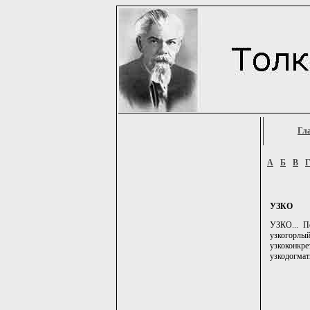
Гл
А
Б
В
УЗКО
УЗКО... Пе
узкогорлы
узкоконкр
узкодогмат