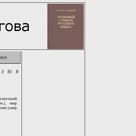
екте
Э
Ю
Я
узкоглазый,
ч.), напр.
ач.),напр.