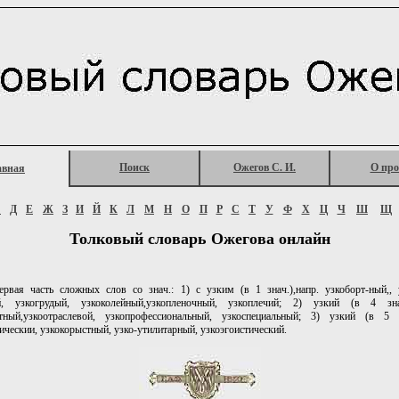
Поиск
Ожегов С. И.
О про
авная
Г
Д
Е
Ж
З
И
Й
К
Л
М
Н
О
П
Р
С
Т
У
Ф
Х
Ц
Ч
Ш
Щ
Толковый словарь Ожегова онлайн
рвая часть сложных слов со знач.: 1) с узким (в 1 знач.),напр. узкоборт-ный,, 
й, узкогрудый, узкоколейный,узкопленочный, узкоплечий; 2) узкий (в 4 зна
етный,узкоотраслевой, узкопрофессиональный, узкоспециальный; 3) узкий (в 5 зн
ическии, узкокорыстный, узко-утилитарный, узкоэгоистический.