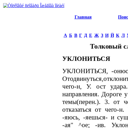
Главная
Пои
А
Б
В
Г
Д
Е
Ж
З
И
Й
К
Л
Толковый с
УКЛОНИТЬСЯ
УКЛОНИТЬСЯ, -онюсь, 
Отодвинуться,отклон
чего-н, У. ост удар
направления. Дороге у
темы(перен.). 3. от ч
отказаться от чего-н.
-яюсь, -яешься- и с
-ая" ^ое; -ив. Укло