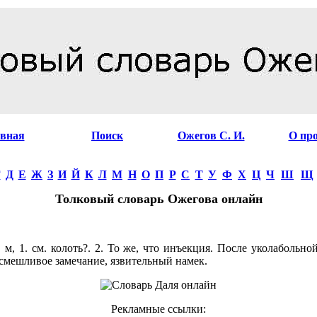
авная
Поиск
Ожегов С. И.
О пр
Г
Д
Е
Ж
З
И
Й
К
Л
М
Н
О
П
Р
С
Т
У
Ф
Х
Ц
Ч
Ш
Щ
Толковый словарь Ожегова онлайн
 м, 1. см. колоть?. 2. То же, что инъекция. После уколабольной
смешливое замечание, язвительный намек.
Рекламные ссылки: