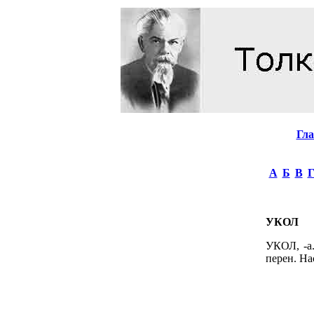
Гл
А
Б
В
УКОЛ
УКОЛ, -а.
перен. На