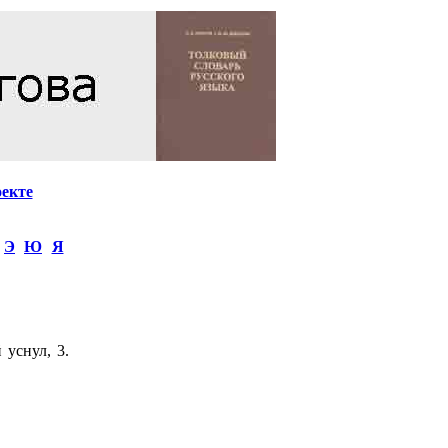
оекте
Э
Ю
Я
 уснул, 3.