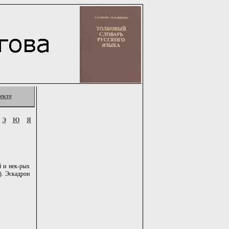
екте
Э
Ю
Я
й и нек-рых
). Эскадрон