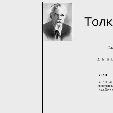
Гл
А
Б
В
УЛАН
УЛАН, -и, 
иностранны
улан.Двух у