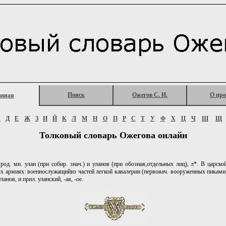
Поиск
Ожегов С. И.
О про
авная
Г
Д
Е
Ж
З
И
Й
К
Л
М
Н
О
П
Р
С
Т
У
Ф
Х
Ц
Ч
Ш
Щ
Толковый словарь Ожегова онлайн
род. мн. улан (при собир. знач.) и уланов (при обозная,отдельных лиц), л*. В царско
х армиях: военнослужащийиз частей легкой кавалерии (первояач. вооруженных пиками
ланов, и прил. уланский, -ая, -ое.