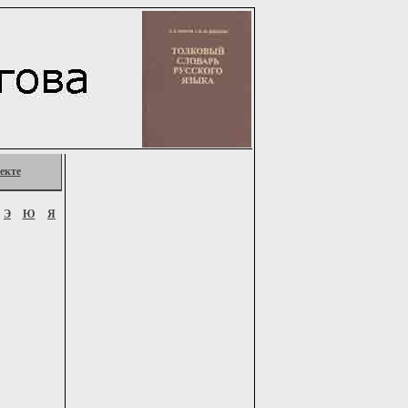
екте
Э
Ю
Я