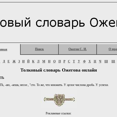
Поиск
Ожегов С. И.
О про
авная
Г
Д
Е
Ж
З
И
Й
К
Л
М
Н
О
П
Р
С
Т
У
Ф
Х
Ц
Ч
Ш
Щ
Толковый словарь Ожегова онлайн
ТЬ
аю, -аешь; несое., "сто. То же, что множить. У. целое числона дробь. У. успехи.
Рекламные ссылки: