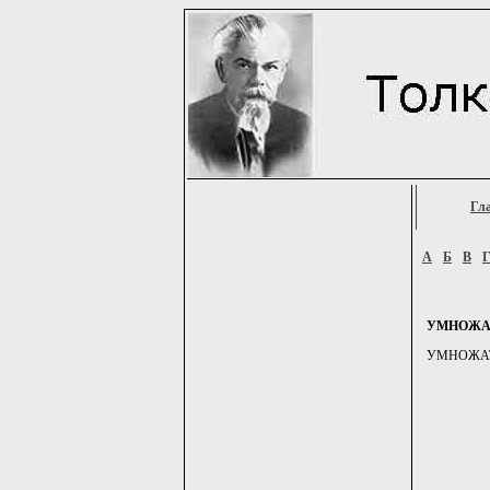
Гл
А
Б
В
УМНОЖА
УМНОЖАТЬ, -