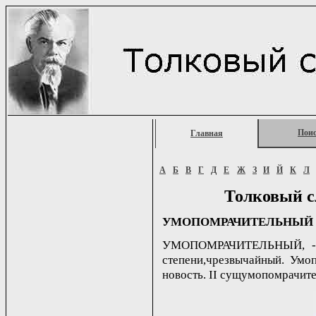
Пои
Главная
А
Б
В
Г
Д
Е
Ж
З
И
Й
К
Л
Толковый с
УМОПОМРАЧИТЕЛЬНЫЙ
УМОПОМРАЧИТЕЛЬНЫЙ, -ая,
степени,чрезвычайный. Умо
новость. II сущумопомрачител