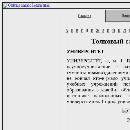
Поис
Главная
А
Б
В
Г
Д
Е
Ж
З
И
Й
К
Л
Толковый с
УНИВЕРСИТЕТ
УНИВЕРСИТЕТ, -а, м. 1. В
научноеучреждение с раз
гуманитарнымиотдалениями (
не кончал кто-н.(мало учи
учебных учреждений поп
образования в какой-н. обл
источнике накопленных з
университетом. 1 прил. универс
Р