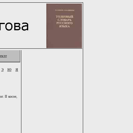
екте
Э
Ю
Я
г. II косое,