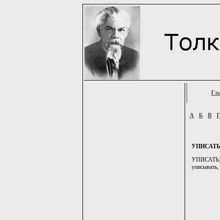
Гл
А
Б
В
УПИСАТЬ
УПИСАТЬ2, -
уписывать, 