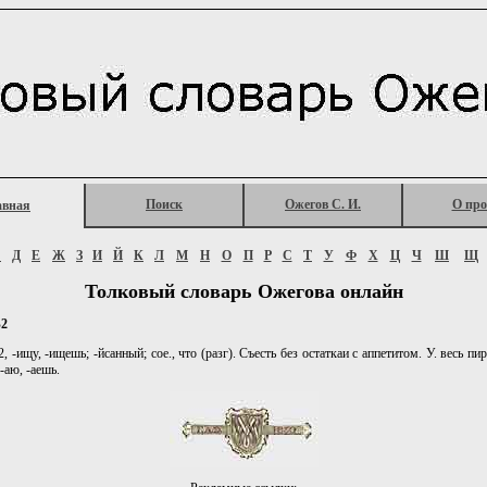
Поиск
Ожегов С. И.
О про
авная
Г
Д
Е
Ж
З
И
Й
К
Л
М
Н
О
П
Р
С
Т
У
Ф
Х
Ц
Ч
Ш
Щ
Толковый словарь Ожегова онлайн
2
ищу, -ищешь; -йсанный; сое., что (разг). Съесть без остаткаи с аппетитом. У. весь пиро
-аю, -аешь.