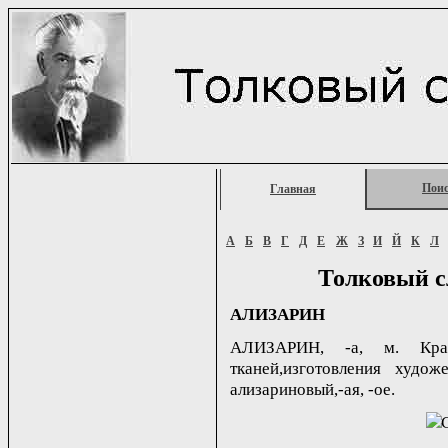
Пои
Главная
А
Б
В
Г
Д
Е
Ж
З
И
Й
К
Л
Толковый с
АЛИЗАРИН
АЛИЗАРИН, -а, м. Крас
тканей,изготовления худож
ализариновый,-ая, -ое.