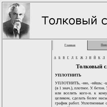
Пои
Главная
А
Б
В
Г
Д
Е
Ж
З
И
Й
К
Л
Толковый с
УПЛОТНИТЬ
УПЛОТНИТЬ, -ню, -нйшь; -цен
(в 1 знач.), плотнее. У. бетон
или вселить кого-н. к кому
целиком, сделать более нас
график работ. Уплотненные с