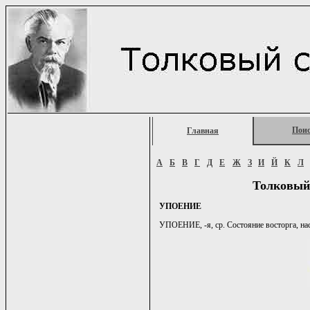
Пои
Главная
А
Б
В
Г
Д
Е
Ж
З
И
Й
К
Л
Толковый
УПОЕНИЕ
УПОЕНИЕ, -я, ср. Состояние восторга, на