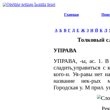
Главная
Пои
А
Б
В
Г
Д
Е
Ж
З
И
Й
К
Л
Толковый с
УПРАВА
УПРАВА, -ы, ас. 1. В
сладить,управиться с к
кого-н. Уя-равы нет н
название нек-рых м
Городская у. М прил. уп
Рек