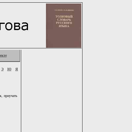
екте
Э
Ю
Я
, приучать