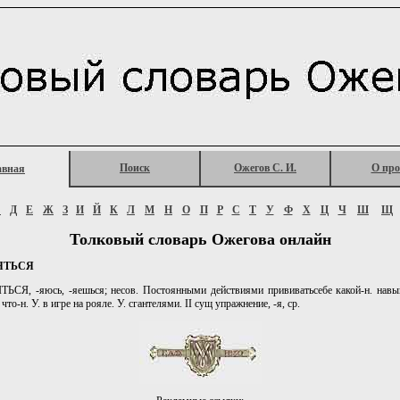
Поиск
Ожегов С. И.
О про
авная
Г
Д
Е
Ж
З
И
Й
К
Л
М
Н
О
П
Р
С
Т
У
Ф
Х
Ц
Ч
Ш
Щ
Толковый словарь Ожегова онлайн
ЯТЬСЯ
СЯ, -яюсь, -яешься; несов. Постоянными действиями прививатьсебе какой-н. навык
 что-н. У. в игре на рояле. У. сгантелями. II сущ упражнение, -я, ср.