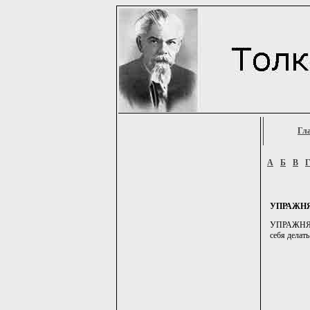
Гл
А
Б
В
УПРАЖН
УПРАЖНЯТЬ
себя делать