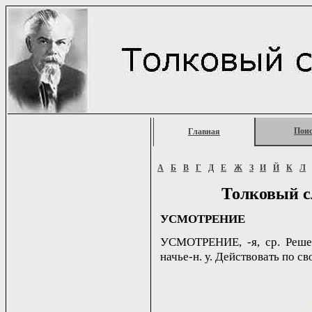
Пои
Главная
А
Б
В
Г
Д
Е
Ж
З
И
Й
К
Л
Толковый с
УСМОТРЕНИЕ
УСМОТРЕНИЕ, -я, ср. Решен
начье-н. у. Действовать по с