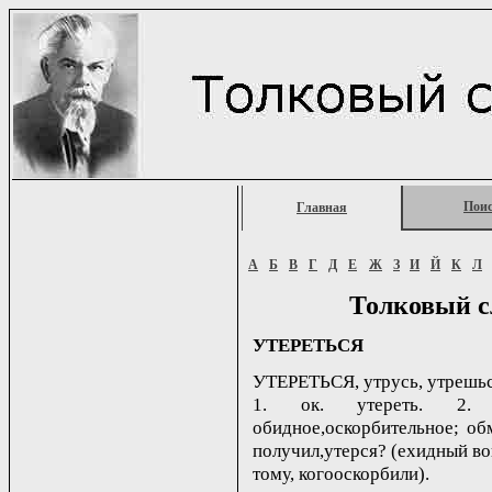
Пои
Главная
А
Б
В
Г
Д
Е
Ж
З
И
Й
К
Л
Толковый с
УТЕРЕТЬСЯ
УТЕРЕТЬСЯ, утрусь, утрешься
1. ок. утереть. 2. П
обидное,оскорбительное; обм
получил,утерся? (ехидный воп
тому, когооскорбили).