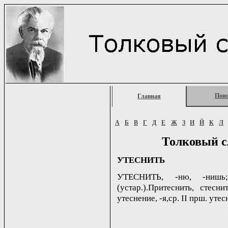
Пои
Главная
А
Б
В
Г
Д
Е
Ж
З
И
Й
К
Л
Толковый с
УТЕСНИТЬ
УТЕСНИТЬ, -ню, -нишь; 
(устар.).Притеснить, стесн
утеснение, -я,ср. II прш. утес