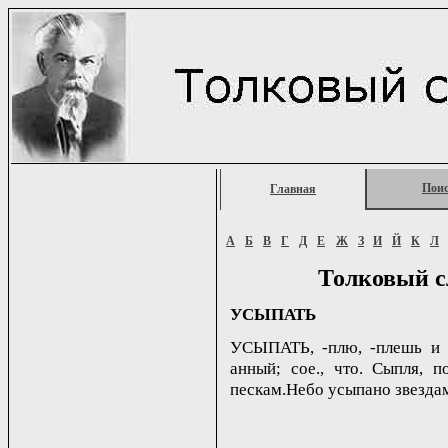
Пои
Главная
А
Б
В
Г
Д
Е
Ж
З
И
Й
К
Л
Толковый с
УСЫПАТЬ
УСЫПАТЬ, -плю, -плешь и (ра
анный; сое., что. Сыпля, 
пескам.Небо усыпано звездами 