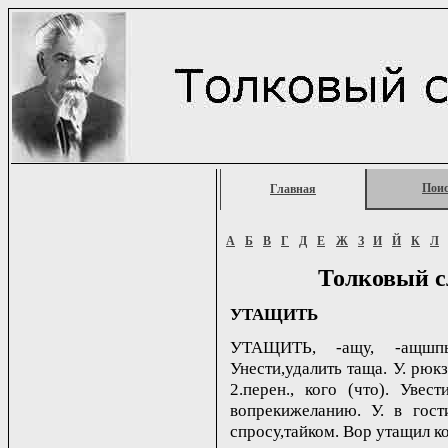
Пои
Главная
А
Б
В
Г
Д
Е
Ж
З
И
Й
К
Л
Толковый с
УТАЩИТЬ
УТАЩИТЬ, -ащу, -ащшпь;
Унести,удалить таща. У. рюкз
2.перен., кого (что). Увес
вопрекижеланию. У. в гости
спросу,тайком. Вор утащил кош