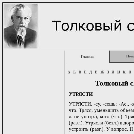
Пои
Главная
А
Б
В
Г
Д
Е
Ж
З
И
Й
К
Л
Толковый с
УТРЯСТИ
УТРЯСТИ, -су, -сешь; -Ас., -я
что. Тряся, уменьшить объем 
л. не употр.), кого (что). Т
(разт.). Утрясли (безл.) в дор
устроить (разг.). У вопрос. II