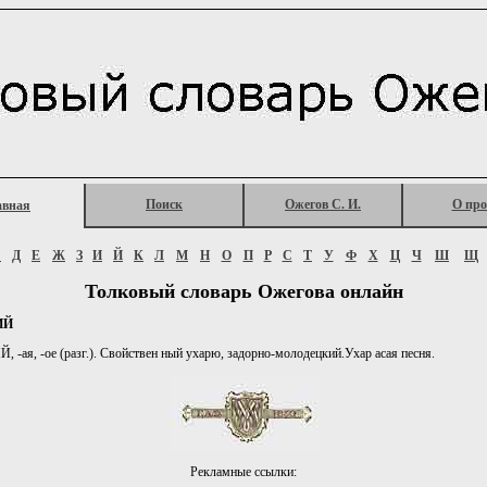
Поиск
Ожегов С. И.
О про
авная
Г
Д
Е
Ж
З
И
Й
К
Л
М
Н
О
П
Р
С
Т
У
Ф
Х
Ц
Ч
Ш
Щ
Толковый словарь Ожегова онлайн
ИЙ
-ая, -ое (разг.). Свойствен ный ухарю, задорно-молодецкий.Ухар асая песня.
Рекламные ссылки: