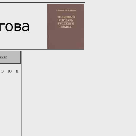
екте
Э
Ю
Я