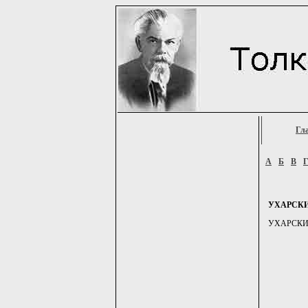
Гл
А
Б
В
УХАРСК
УХАРСКИЙ, 